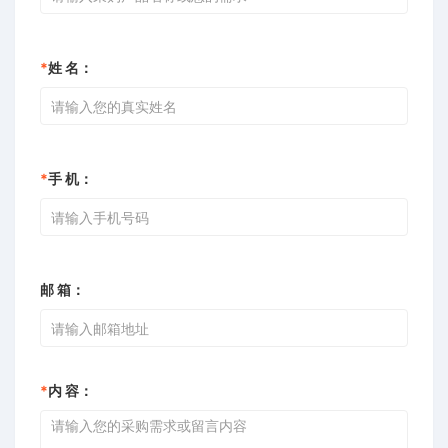
*
姓 名：
*
手 机：
邮 箱：
*
内 容：