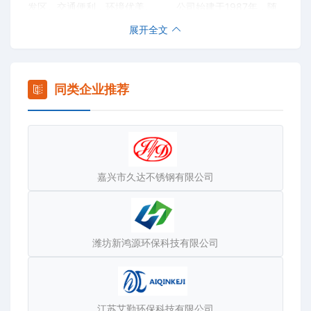
发区。交通便利，环境优美。 公司始建于1987年，随
着业务的发展，企业的不断壮大，几经变化，现改为江西省
展开全文
萍乡市华星化工填料有限公司，是化工部生产化工填料的重
点企业。拥有固定资产800万元，员工120余人，中高级技
术人员18人。主要生产经营陶瓷、金属、塑料填料、塔内
同类企业推荐
件、耐酸耐温砖、氧化铝球、稀土瓷砂滤料、瓷球、钢化瓷
托辊等二十个系列。七十多个产品。年生产能力达到3500
吨，同时公司依托上海化工设计院，天津大学，西安有色冶
金设计研究院，山西太化设计院，化二院的技术支持，为用
嘉兴市久达不锈钢有限公司
户提供从工程设计到产品制作安装一条龙服务，产品销往全
国各地的化肥、化工、焦化、煤气、炼油、硫酸、电力、环
保制药等厂家使用效果良好。 公司拥有雄厚的技术力量
和精良的生产设备，严格的质量管理体系，多年来坚持以人
潍坊新鸿源环保科技有限公司
为本，以质量求生存，本着“互惠互利 共同发展”的原则，坚
持以“创新开拓市场，靠质量保证市场，用服务巩固市场”的
经营理念，热情周到地为用户服务，欢迎新老客户来人来电
江苏艾勤环保科技有限公司